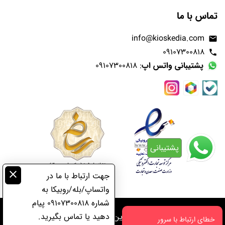
تماس با ما
info@kioskedia.com
email
09107300818
phone
پشتیبانی واتس اپ
: 09107300818
پشتیبانی
close
جهت ارتباط با ما در
واتساپ/بله/روبیکا به
شماره 09107300818 پیام
دهید یا تماس بگیرید.
تمامی حقوق مادی و معنوی این وبسایت به کیوسکدیا تعلق دارد
خطای ارتباط با سرور