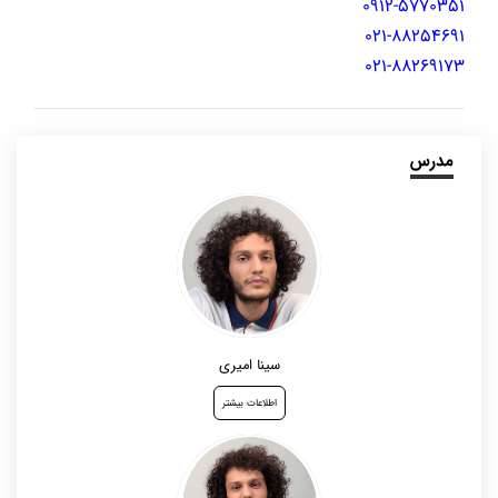
0912-5770351
021-88254691
021-88269173
مدرس
سینا امیری
اطلاعات بیشتر