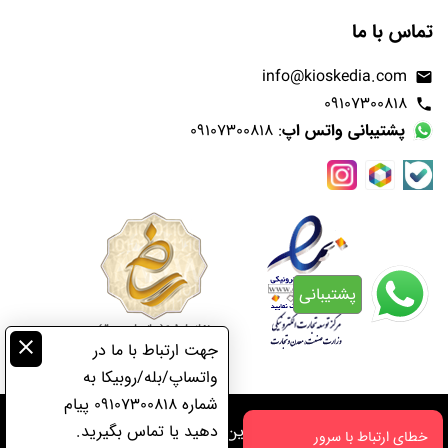
تماس با ما
info@kioskedia.com
email
09107300818
phone
پشتیبانی واتس اپ
: 09107300818
پشتیبانی
close
جهت ارتباط با ما در
واتساپ/بله/روبیکا به
شماره 09107300818 پیام
دهید یا تماس بگیرید.
تمامی حقوق مادی و معنوی این وبسایت به کیوسکدیا تعلق دارد
خطای ارتباط با سرور