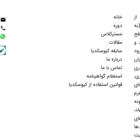
از
خانه
email
به
دوره
phone
طح
مسترکلاس
 و
مقالات
ود
سابقه کیوسکدیا
ان
درباره ما
ری
تماس با ما
ی،
استعلام گواهینامه
ای
قوانین استفاده از کیوسکدیا
رم
نه
د،
ای
ها
یت