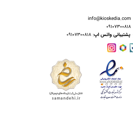
info@kioskedia.com
09107300818
پشتیبانی واتس اپ
: 09107300818